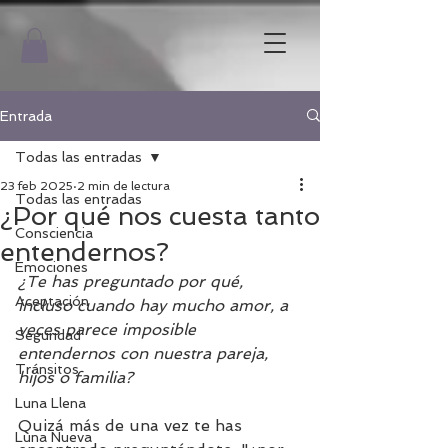
Entrada
Todas las entradas
23 feb 2025
2 min de lectura
Todas las entradas
¿Por qué nos cuesta tanto
Consciencia
entendernos?
Emociones
¿Te has preguntado por qué, 
Aceptación
incluso cuando hay mucho amor, a 
veces parece imposible 
Seguridad
entendernos con nuestra pareja, 
Tránsitos
hijos o familia? 
Luna Llena
Quizá más de una vez te has 
Luna Nueva