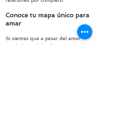
relaciones por completo.
Conoce tu mapa único para 
amar
Si sientes que a pesar del amor 
continúan existiendo 
desencuentros, es el momento 
perfecto para mirar hacia adentro. 
Explorar tu 
Diseño Humano
 o un 
Reporte de Relaciones
 puede darte 
las claves que necesitas para 
construir puentes donde antes 
solo había barreras.
Al final, el amor profundo siempre 
está ahí, esperando ser 
descubierto y expresado en toda 
su plenitud. Solo necesitamos el 