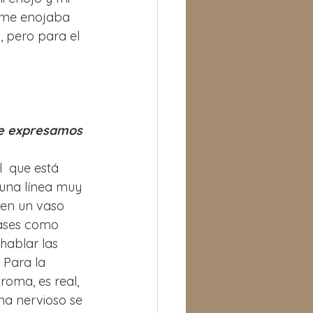
y me enojaba 
, pero para el 
ue expresamos 
l  que está 
 una línea muy 
 en un vaso 
rases como 
 hablar las 
 Para la 
oma, es real, 
ema nervioso se 