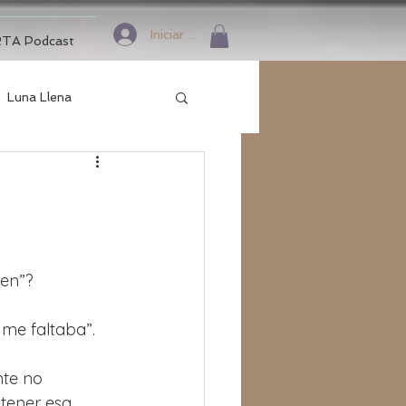
Iniciar sesión
TA Podcast
Luna Llena
ien”?
 me faltaba”.
te no 
tener esa 