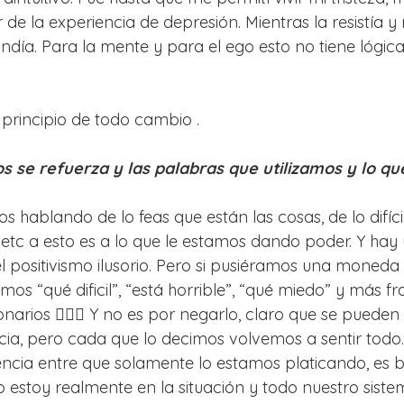
 de la experiencia de depresión. Mientras la resistía 
ndía. Para la mente y para el ego esto no tiene lógica
 principio de todo cambio .
 se refuerza y las palabras que utilizamos y lo q
os hablando de lo feas que están las cosas, de lo difíci
, etc a esto es a lo que le estamos dando poder. Y hay
el positivismo ilusorio. Pero si pusiéramos una moneda
os “qué dificil”, “está horrible”, “qué miedo” y más f
onarios 🤦🏻‍♀️ Y no es por negarlo, claro que se pueden
ia, pero cada que lo decimos volvemos a sentir todo.
ncia entre que solamente lo estamos platicando, es br
 o estoy realmente en la situación y todo nuestro sist