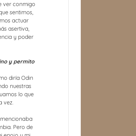
e ver conmigo 
que sentimos, 
mos actuar 
s asertiva, 
encia y poder 
ino y permito 
mo diría Odin 
ndo nuestras 
uamos lo que 
a vez.
o mencionaba 
bia. Pero de 
i enojo y mi 