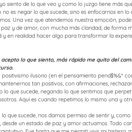
yo siento de lo que veo y como lo juzgo tiene más qu
o no es negar lo que sucede, sino es enfocarnos en lo 
tamos. Una vez que atendemos nuestra emoción, pode
 paz y de amor, con mucha más claridad, de forma má
 y en realidad hacer algo para transformar la experi
acepto lo que siento, más rápido me quito del cam
urso.
positivismo ilusorio (en el pensamiento pend$%&* co
antenernos tan positivos, con afirmaciones, rechaza
 lo que sucede, negando lo que sentimos que perpet
sotros. Aquí es cuando repetimos lo mismo una y otr
o que sucede, nos damos permiso de sentir y, com
or, desde un estado de paz y amor actuamos. Todo cam
intuitivo. Fue hasta que me permití vivir mi tristeza, m