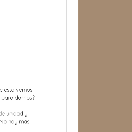
de esto vemos 
o para darnos?
de unidad y 
 No hay más.