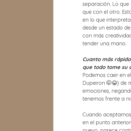
separación. Lo que 
que con el otro. Est
en lo que interpre
desde un estado de
con más creatividad
tender una mano.
Cuanto más rápido 
que todo tome su c
Podemos caer en el 
Dupeiron 🤭😂) de m
emociones, negando
tenemos frente a no
Cuando aceptamos l
en el punto anteri
nuevo, parece contra