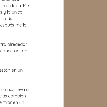
pa me daba. Me 
 y lo único 
ucedió 
después me lo 
ro alrededor. 
 conectar con 
 están en un 
no nos lleva a 
ncias cambien 
entrar en un 