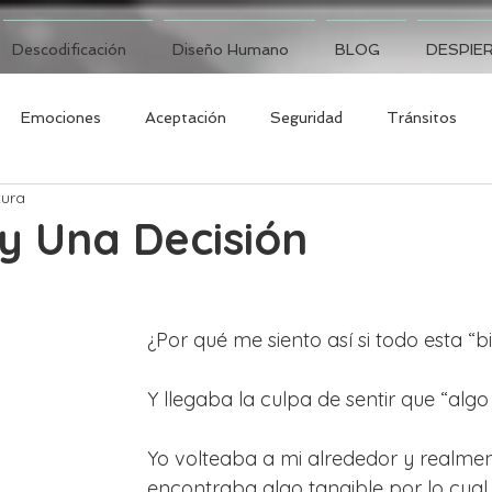
Descodificación
Diseño Humano
BLOG
DESPIER
Emociones
Aceptación
Seguridad
Tránsitos
tura
 y Una Decisión
¿Por qué me siento así si todo esta “b
Y llegaba la culpa de sentir que “algo
Yo volteaba a mi alrededor y realmen
encontraba algo tangible por lo cual 