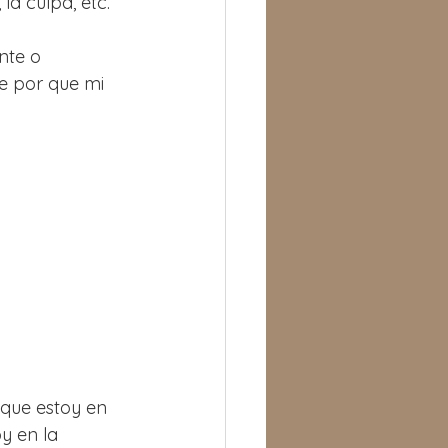
la culpa, etc.
nte o 
e por que mi 
que estoy en 
y en la 