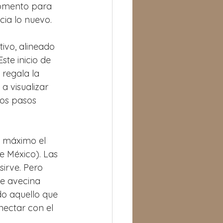
momento para 
ia lo nuevo. 
tivo, alineado 
te inicio de 
 regala la 
a visualizar 
os pasos 
o máximo el 
e México). Las 
irve. Pero 
e avecina 
do aquello que 
ectar con el 