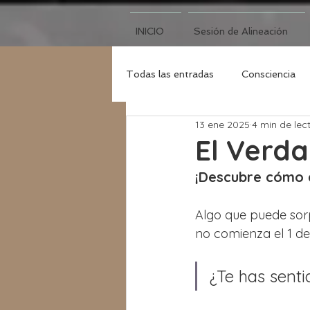
INICIO
Sesión de Alineación
Todas las entradas
Consciencia
13 ene 2025
4 min de lec
Luna Nueva
El Verda
¡Descubre cómo a
Algo que puede sorp
no comienza el 1 de 
¿Te has sent