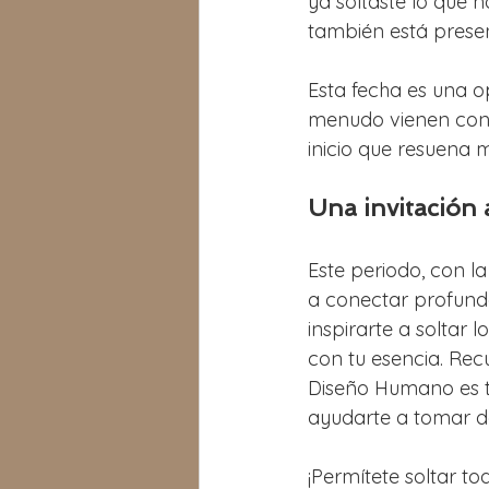
ya soltaste lo que n
también está presen
Esta fecha es una o
menudo vienen con e
inicio que resuena 
Una invitación 
Este periodo, con l
a conectar profun
inspirarte a soltar 
con tu esencia. Rec
Diseño Humano es t
ayudarte a tomar de
¡Permítete soltar to