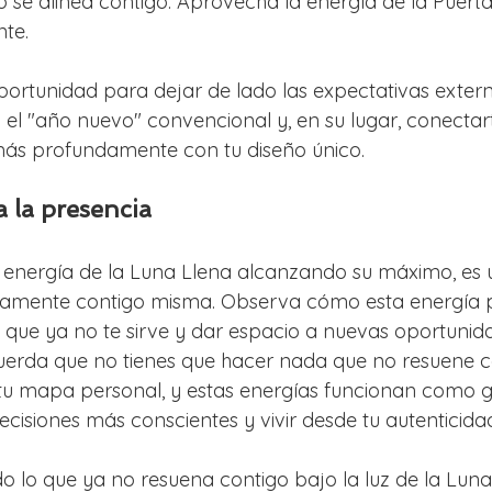
o se alinea contigo. Aprovecha la energía de la Puerta
te. 
portunidad para dejar de lado las expectativas exter
l "año nuevo" convencional y, en su lugar, conectar
más profundamente con tu diseño único.
a la presencia
a energía de la Luna Llena alcanzando su máximo, es u
damente contigo misma. Observa cómo esta energía 
lo que ya no te sirve y dar espacio a nuevas oportunid
uerda que no tienes que hacer nada que no resuene co
u mapa personal, y estas energías funcionan como g
cisiones más conscientes y vivir desde tu autenticida
do lo que ya no resuena contigo bajo la luz de la Luna