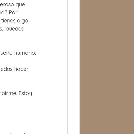
deroso que 
ia? Por 
tienes algo 
s, ¡puedes 
diseño humano. 
uedas hacer 
ibirme. Estoy 