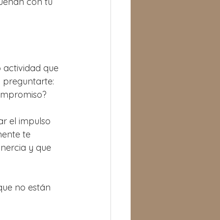
suenan con tu 
 actividad que 
 preguntarte: 
compromiso? 
ar el impulso 
ente te 
nercia y que 
 que no están 