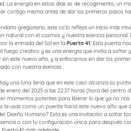
ad. La energía en estos días es de recogimiento, un 
tar contigo misma antes de dar los primeros pasos hac
ndario gregoriano, este ciclo refleja un inicio más intui
n natural con el cosmos y nuestra esencia personal. Es
r la entrada del Sol en la 
Puerta 41
. Esta puerta nos
 fuego creativo y es una energía que invita a soñar y 
 en este nuevo año, y a enfocarnos en dar los primer
eado con nuestra esencia.
hay una luna llena que en este caso alcanza su punt
de enero del 2025 a las 22:27 horas (hora del centro d
 ser momentos potentes para liberar lo que ya no nos s
s la usas como un puente hacia este nuevo año que s
 del Diseño Humano? Esta es una invitación a soltar to
sencia o con tu configuración única para después con
a Puerta 41 más adelante.