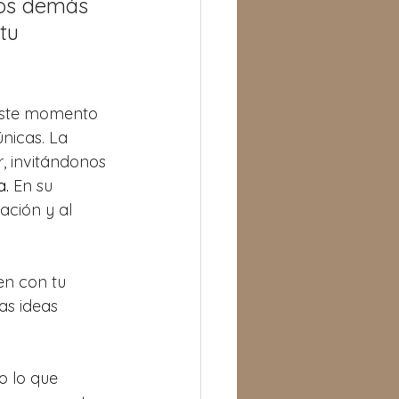
los demás 
tu 
este momento 
nicas. La 
, invitándonos 
. 
En su 
ación y al 
n con tu 
as ideas 
o lo que 