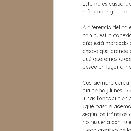
Esto no es casualid
reflexionar y conec
A diferencia del cale
con nuestra conexió
año está marcado po
chispa que prende el
qué queremos crear
desde un lugar alin
Casi siempre cerca 
día de hoy lunes 13 
lunas llenas suelen
¿qué pasa si ademá
según los tránsitos
no resuena con tu e
fuego creativo de l