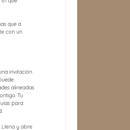
 61 que 
nas que a 
te con un 
na invitación 
puede 
ades alineadas 
ntigo. Tu 
uías para 
d.
 Llena y abre 