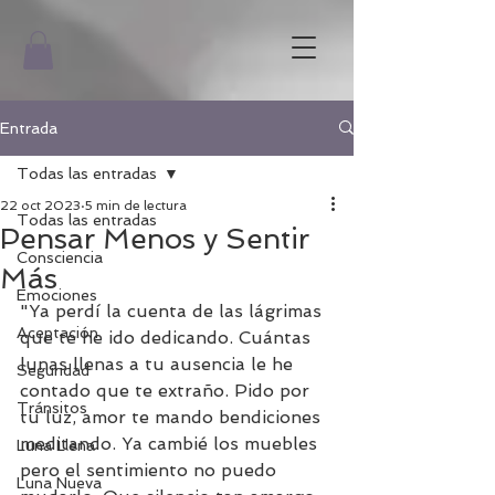
Entrada
Todas las entradas
22 oct 2023
5 min de lectura
Todas las entradas
Pensar Menos y Sentir
Consciencia
Más
Emociones
"Ya perdí la cuenta de las lágrimas 
Aceptación
que te he ido dedicando. Cuántas 
lunas llenas a tu ausencia le he 
Seguridad
contado que te extraño. Pido por 
Tránsitos
tu luz, amor te mando bendiciones 
meditando. Ya cambié los muebles 
Luna Llena
pero el sentimiento no puedo 
Luna Nueva