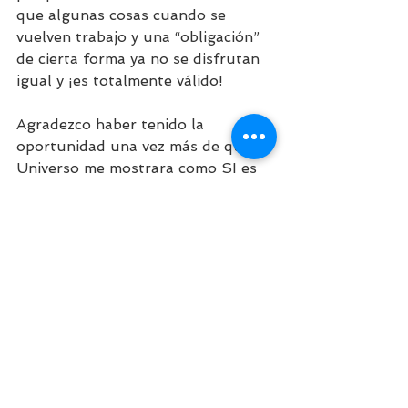
que algunas cosas cuando se 
vuelven trabajo y una “obligación” 
de cierta forma ya no se disfrutan 
igual y ¡es totalmente válido! 
Agradezco haber tenido la 
oportunidad una vez más de que el 
Universo me mostrara como SI es 
posible hacer las cosas con pasión, 
con disciplina y entrega y 
disfrutarlo tanto después de todos 
esos años de hacerlo como lo pude 
percibir en el concierto. Fue 
totalmente una sorpresa para mi, 
yo solamente iba a un concierto a 
pasar un rato con amigas 😊.
¿Hasta dónde le metes mente y 