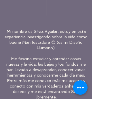
Mi nombre es Silvia Aguilar, estoy en esta
experiencia investigando sobre la vida como
buena Manifestadora 😊 (es mi Diseño
Humano).
Me fascina estudiar y aprender cosas
nuevas y la vida, las bajas y los fondos me
han llevado a desaprender, conocer varias
herramientas y conocerme cada día mas.
Entre más me conozco más me acepto y
conecto con mis verdaderos anhelos y
deseos y me está encantando SER
libremente.
La vida me ha dado la oportunidad de
certificarme como Coach en Cambio de
Hábitos que es por dónde empecé mi
camino, por el cuerpo. De allí conocí Un