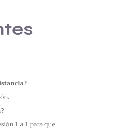
ntes
istancia?
ión.
a?
sión 1 a 1 para que