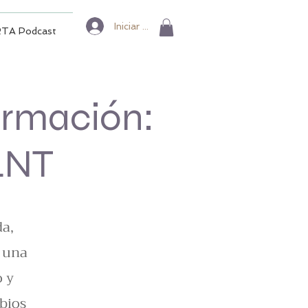
Iniciar sesión
TA Podcast
ormación:
LNT
a,
 una
o y
bios