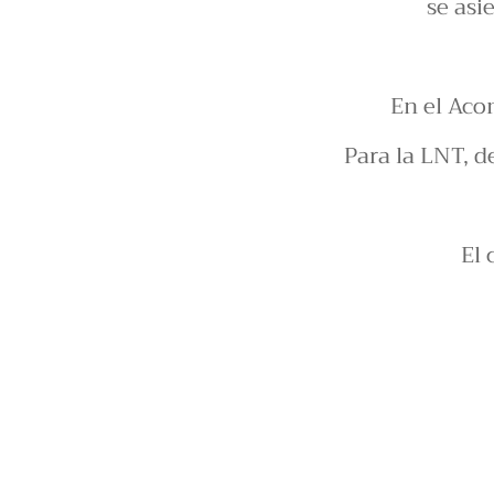
se asi
En el Aco
Para la LNT, d
El 