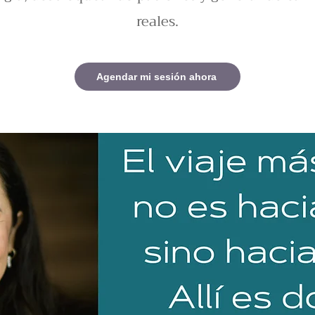
reales.
Agendar mi sesión ahora