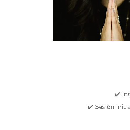
✔️ I
✔️ Sesión Inic