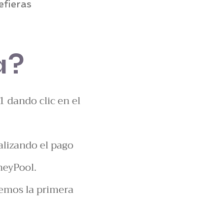
efieras
a?
1 dando clic en el
alizando el pago
neyPool.
remos la primera