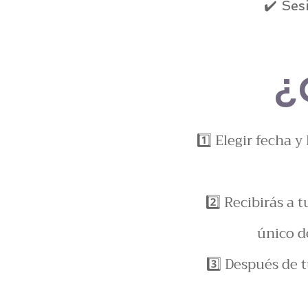
✔️ Ses
¿
1️⃣ Elegir fecha 
2️⃣ Recibirás a
único d
3️⃣ Después de 