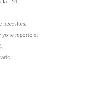
n la LNT.
e necesites.
 yo te reporto el
.
arlo.