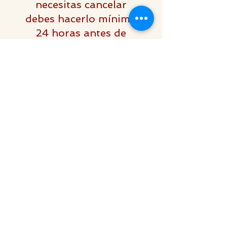
necesitas cancelar
debes hacerlo mínimo
24 horas antes de
nuestra sesión para
poder re-agendar
nuestro tiempo, de no
ser así la sesión se
tomará por completada
y no se podrá re-
agendar. GRACIAS por
respetar tu tiempo y el
mío ✨.
Silvia Aguilar Copyright
©2026