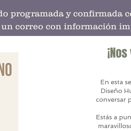
ido programada y confirmada co
s un correo con información im
¡Nos
En esta s
Diseño H
conversar p
Estás a pu
maravillos