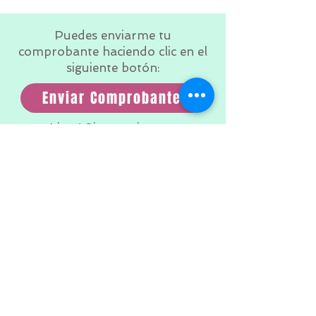
Puedes enviarme tu
comprobante haciendo clic en el
siguiente botón:
Enviar Comprobante
¡Listo! Si ya enviaste tu
comprobante, te leo por
whatsapp para que puedas
entregarle su regalo.
Te hago llegar el Certificado de
Regalo a tu Whatsapp.
¡Gracias por la confianza y
FELICIDADES, estás
obsequiándole un GRAN regalo
que le durará para TODA la