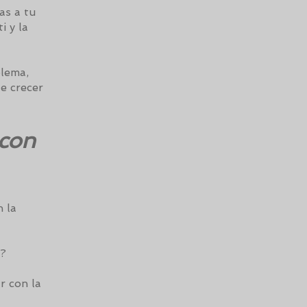
as a tu
i y la
blema,
e crecer
 con
n la
e?
r con la