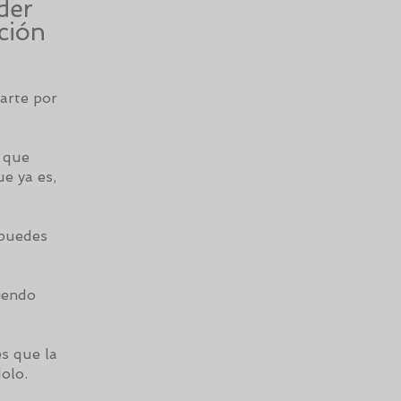
der
ción
arte por
o que
ue ya es,
 puedes
.
niendo
es que la
olo.