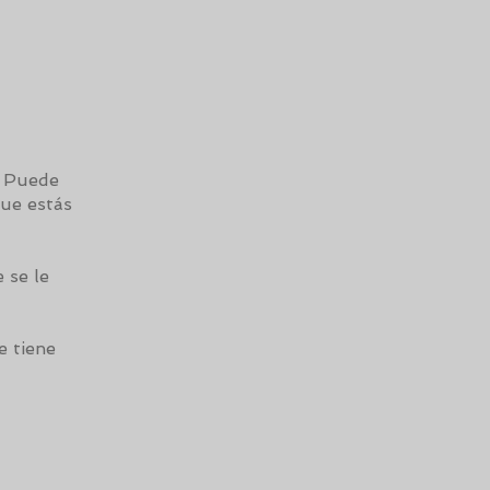
. Puede
que estás
 se le
e tiene