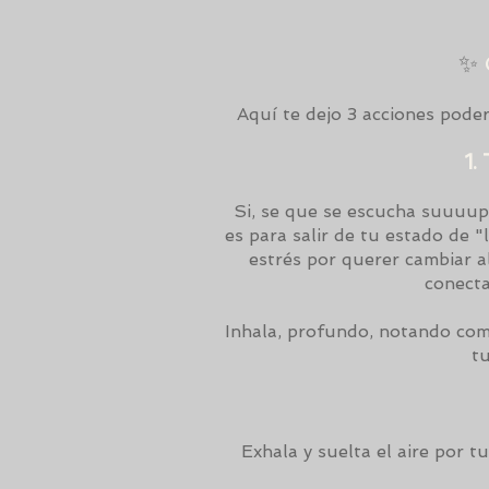
✨
Aquí te dejo 3 acciones pode
1.
Si, se que se escucha suuuuper
es para salir de tu estado de 
estrés por querer cambiar a
conect
Inhala, profundo, notando como
t
Exhala y suelta el aire por t