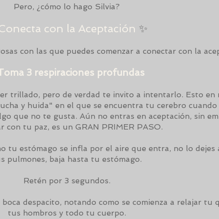
Pero, ¿cómo lo hago Silvia?
Conecta con la Aceptación
✨
rosas con las que puedes comenzar a conectar con la acep
 Toma 3 respiraciones profundas
 trillado, pero de verdad te invito a intentarlo. Esto en 
"lucha y huida" en el que se encuentra tu cerebro cuando
lgo que no te gusta. Aún no entras en aceptación, sin e
ar con tu paz, es un GRAN PRIMER PASO.
 tu estómago se infla por el aire que entra, no lo dejes 
us pulmones, baja hasta tu estómago.
Retén por 3 segundos.
u boca despacito, notando como se comienza a relajar tu q
tus hombros y todo tu cuerpo.