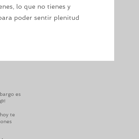
enes, lo que no tienes y
para poder sentir plenitud
mbargo es
l@!
hoy te
iones