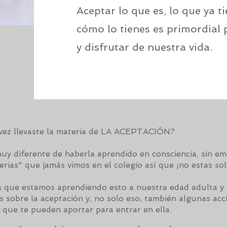
Aceptar lo que es, lo que ya ti
cómo lo tienes es primordial 
y disfrutar de nuestra vida.
vez llevaste la materia de LA ACEPTACIÓN?
uy diferente de haberla aprendido en consciencia, sin e
erias" que jamás vimos en el colegio así que ¡no estas so
que estamos aprendiendo esto a nuestra edad adulta y 
s sobre la aceptación y, no solo eso, también algunas acc
s que te pueden aportar para entrar en ella.