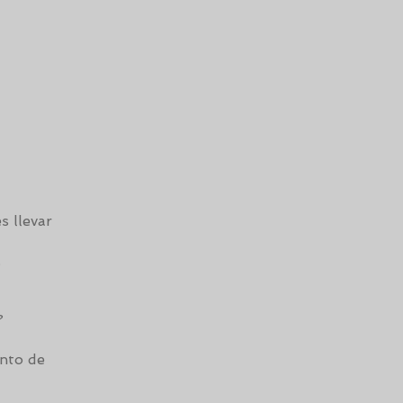
s llevar
.
?
ento de