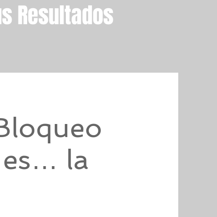
us Resultados
Bloqueo
 es… la
n