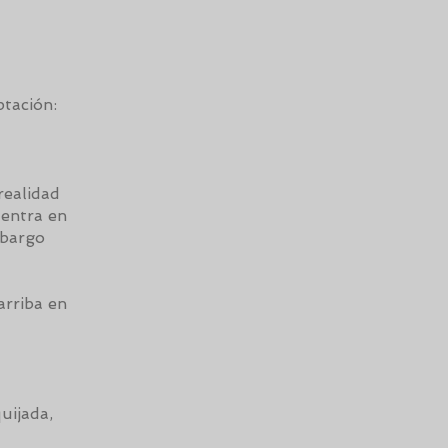
tación:
realidad
 entra en
mbargo
arriba en
uijada,