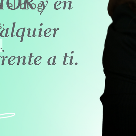
 el blog
:
.