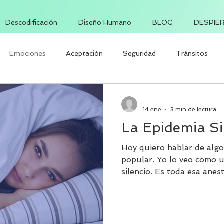
Descodificación
Diseño Humano
BLOG
DESPIER
Emociones
Aceptación
Seguridad
Tránsitos
-
14 ene
3 min de lectura
La Epidemia Si
Hoy quiero hablar de algo
popular. Yo lo veo como una epidemia que se vive en
silencio. Es toda esa anestesia que estamos
normalizando.