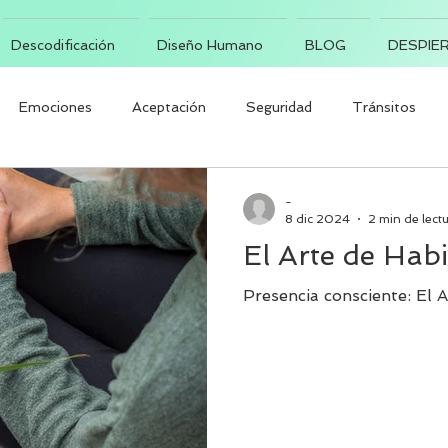
Descodificación
Diseño Humano
BLOG
DESPIER
Emociones
Aceptación
Seguridad
Tránsitos
-
8 dic 2024
2 min de lect
El Arte de Habi
Presencia consciente: El A