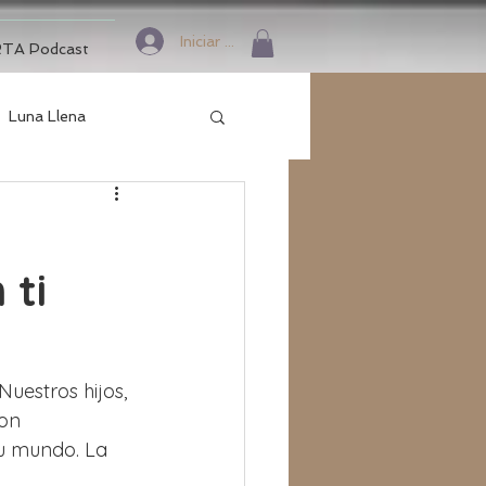
Iniciar sesión
TA Podcast
Luna Llena
 ti
estros hijos, 
on 
su mundo. La 