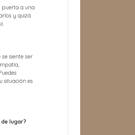
a puerta a una 
rlos y quizá 
í.
se siente ser 
empatía, 
Puedes 
u situación es 
 de lugar?