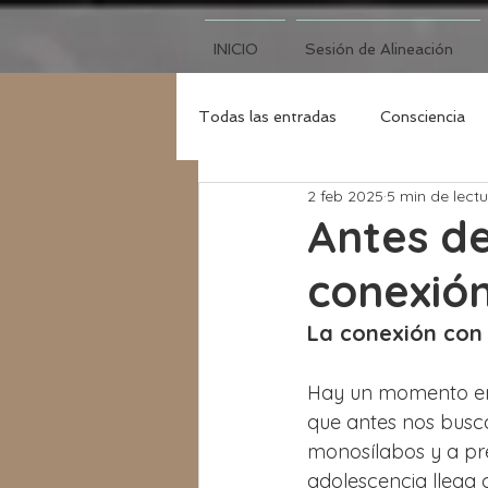
INICIO
Sesión de Alineación
Todas las entradas
Consciencia
2 feb 2025
5 min de lect
Luna Nueva
Antes de
conexión
La conexión con 
Hay un momento en 
que antes nos busc
monosílabos y a pre
adolescencia llega 