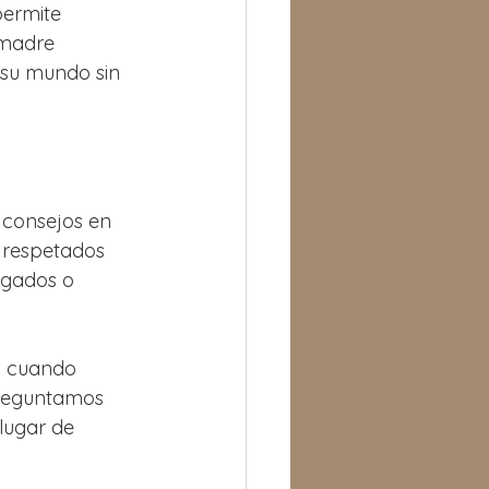
permite 
 madre 
 su mundo sin 
 consejos en 
 respetados 
zgados o 
: cuando 
preguntamos 
lugar de 