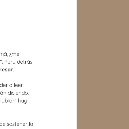
amá, ¿me 
. Pero detrás 
resar
.
er a leer 
án diciendo. 
hablar" hay 
 de sostener la 