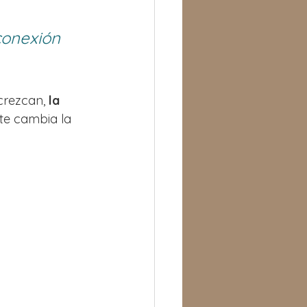
conexión 
crezcan, 
la 
te cambia la 