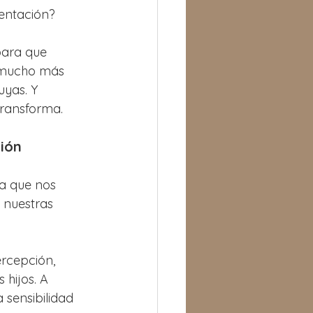
mentación?
para que 
á mucho más 
uyas. Y 
transforma.
xión
a que nos 
 nuestras 
rcepción, 
hijos. A 
 sensibilidad 