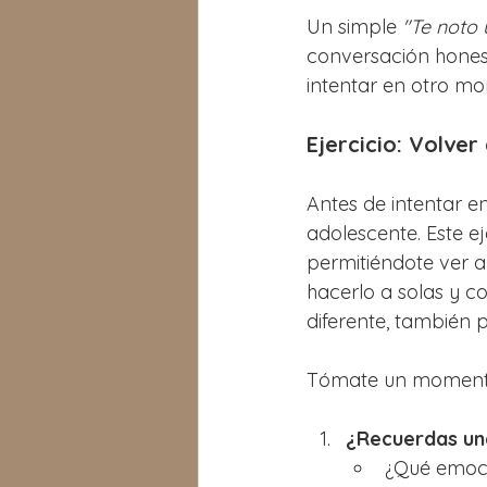
Un simple 
"Te noto 
conversación honesta
intentar en otro m
Ejercicio: Volve
Antes de intentar e
adolescente. Este e
permitiéndote ver 
hacerlo a solas y co
diferente, también 
Tómate un momento
¿Recuerdas una
¿Qué emoci