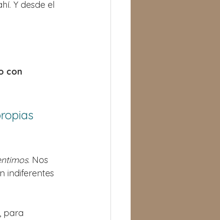
í. Y desde el 
o con 
ropias 
entimos
. Nos 
indiferentes 
 para 