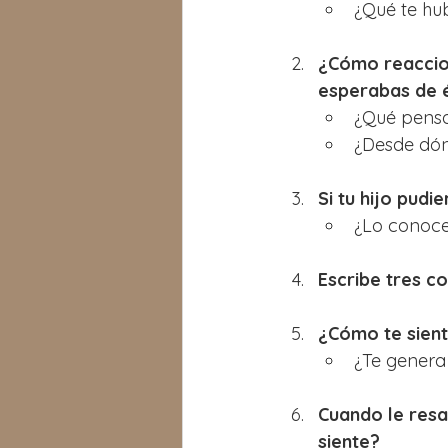
¿Qué te hu
¿Cómo reaccion
esperabas de 
¿Qué pensa
¿Desde dón
Si tu hijo pudi
¿Lo conoce
Escribe tres c
¿Cómo te siente
¿Te genera
Cuando le resa
siente?