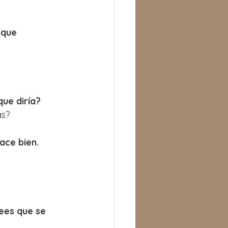
 que 
que diría?
as?
ace bien.
ees que se 