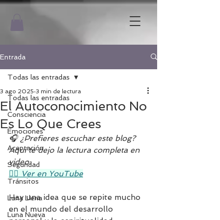
Entrada
Todas las entradas
3 ago 2025
3 min de lectura
Todas las entradas
El Autoconocimiento No
Consciencia
Es Lo Que Crees
Emociones
🎧 ¿Prefieres escuchar este blog?
Aceptación
Aquí te dejo la lectura completa en 
video:
Seguridad
👉🏼 Ver en YouTube
Tránsitos
Hay una idea que se repite mucho 
Luna Llena
en el mundo del desarrollo 
Luna Nueva