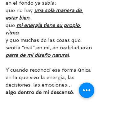
en el fondo ya sabía:
que no hay 
una sola manera de 
estar bien
,
que 
mi energía tiene su propio 
ritmo
,
y que muchas de las cosas que 
sentía “mal” en mí, en realidad eran 
parte de mi diseño natural
.
Y cuando reconocí esa forma única 
en la que vivo la energía, las 
decisiones, las emociones…
algo dentro de mí descansó.
Era como encontrar una verdad 
que no sabía que estaba 
buscando…
pero que, al leerla, 
hizo 
todo
 el 
sentido en mi cuerpo
.