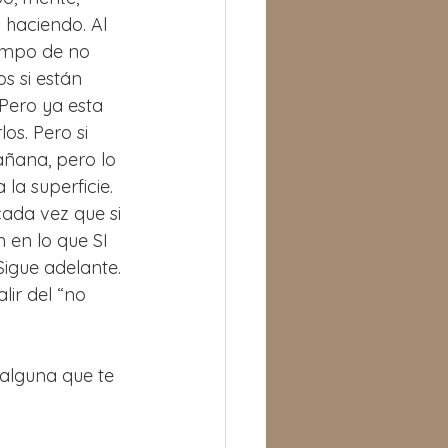
 haciendo. Al 
empo de no 
s si están 
Pero ya esta 
os. Pero si 
añana, pero lo 
la superficie.
ada vez que si 
 en lo que SI 
Sigue adelante.
ir del “no 
alguna que te 