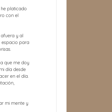
 he platicado 
ro con el 
 afuera y al 
e espacio para 
risas.
 la que me doy 
mi día desde 
cer en el día. 
tación, 
ar mi mente y 