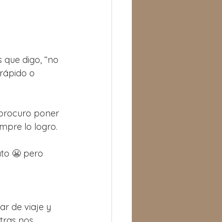
que digo, “no 
rápido o 
 procuro poner 
mpre lo logro.
to 😬 pero 
 
ar de viaje y 
tras nos 