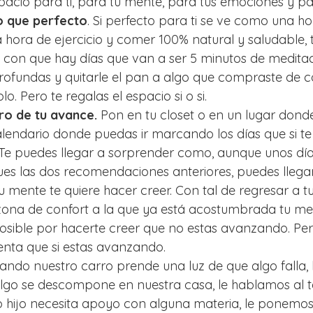
pacio para ti, para tu mente, para tus emociones y pa
o que perfecto
. Si perfecto para ti se ve como una ho
 hora de ejercicio y comer 100% natural y saludable, te
 con que hay días que van a ser 5 minutos de meditac
rofundas y quitarle el pan a algo que compraste de c
. Pero te regalas el espacio si o si.
tro de tu avance.
 Pon en tu closet o en un lugar dond
calendario donde puedas ir marcando los días que si te 
 Te puedes llegar a sorprender como, aunque unos dí
igues las dos recomendaciones anteriores, puedes lleg
tu mente te quiere hacer creer. Con tal de regresar a tu
zona de confort a la que ya está acostumbrada tu men
osible por hacerte creer que no estas avanzando. Pero
enta que si estas avanzando.
ando nuestro carro prende una luz de que algo falla, 
algo se descompone en nuestra casa, le hablamos al t
 hijo necesita apoyo con alguna materia, le ponemo