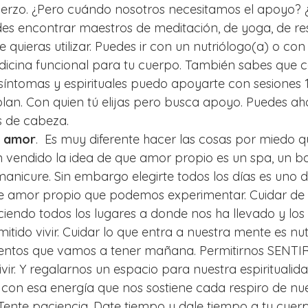
fuerzo. ¿Pero cuándo nosotros necesitamos el apoyo? 
s encontrar maestros de meditación, de yoga, de res
 quieras utilizar. Puedes ir con un nutriólogo(a) o con
icina funcional para tu cuerpo. También sabes que c
síntomas y espirituales puedo apoyarte con sesiones 1 
plan. Con quien tú elijas pero busca apoyo. Puedes ah
 de cabeza.
l amor
.  Es muy diferente hacer las cosas por miedo 
n vendido la idea de que amor propio es un spa, un b
anicure. Sin embargo elegirte todos los días es uno d
 amor propio que podemos experimentar. Cuidar de 
iendo todos los lugares a donde nos ha llevado y lo
tido vivir. Cuidar lo que entra a nuestra mente es nutr
entos que vamos a tener mañana. Permitirnos SENTIR
vir. Y regalarnos un espacio para nuestra espiritualid
 con esa energía que nos sostiene cada respiro de nue
 Tente paciencia. Date tiempo y dale tiempo a tu cuer