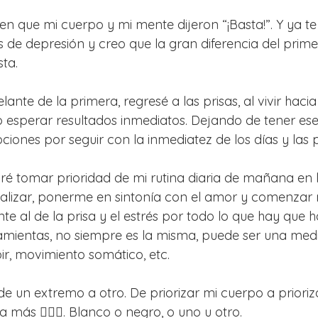
 que mi cuerpo y mi mente dijeron “¡Basta!”. Y ya te
s de depresión y creo que la gran diferencia del prime
sta.
ante de la primera, regresé a las prisas, al vivir hacia
 esperar resultados inmediatos. Dejando de tener es
iones por seguir con la inmediatez de los días y las p
ré tomar prioridad de mi rutina diaria de mañana en
ualizar, ponerme en sintonía con el amor y comenzar 
te al de la prisa y el estrés por todo lo que hay que ha
amientas, no siempre es la misma, puede ser una medi
bir, movimiento somático, etc.
e un extremo a otro. De priorizar mi cuerpo a prioriz
más 🤦🏻‍♀️. Blanco o negro, o uno u otro.