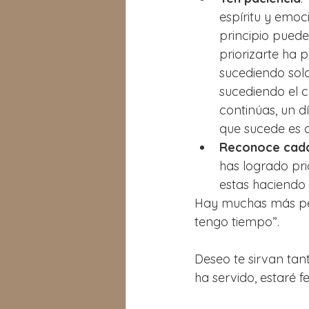
espíritu y emoc
principio pued
priorizarte ha 
sucediendo sola
sucediendo el ca
continúas, un d
que sucede es q
Reconoce cada
has logrado pri
estas haciendo 
Hay muchas más pero
tengo tiempo”.
Deseo te sirvan tan
ha servido, estaré f