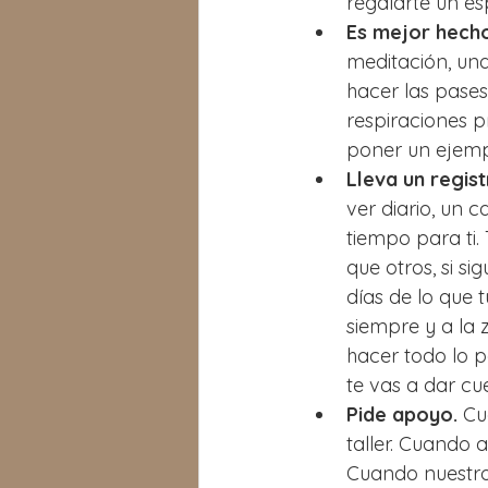
regalarte un es
Es mejor hech
meditación, una
hacer las pases
respiraciones p
poner un ejemplo
Lleva un regis
ver diario, un 
tiempo para ti.
que otros, si s
días de lo que 
siempre y a la 
hacer todo lo p
te vas a dar cu
Pide apoyo.
 Cu
taller. Cuando 
Cuando nuestro