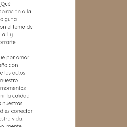
¿Qué 
piración o la 
 alguna 
on el tema de 
a 1 y 
orrarte 
que por amor 
año con 
e los actos 
nuestro 
s momentos 
ir la calidad 
 nuestras 
ad es conectar 
stra vida.
po, mente, 