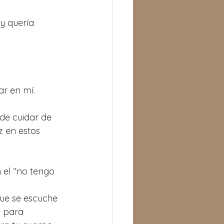
y quería 
ar en mí.
de cuidar de 
z en estos 
el “no tengo 
que se escuche 
 para 