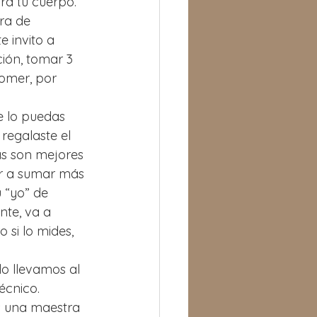
ra tu cuerpo.
ra de 
 invito a 
ión, tomar 3 
omer, por 
e lo puedas 
regalaste el 
as son mejores 
ar a sumar más 
 “yo” de 
te, va a 
 si lo mides, 
lo llevamos al 
écnico. 
s una maestra 