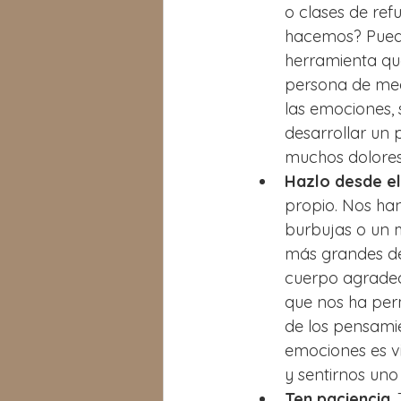
o clases de re
hacemos? Puede
herramienta que
persona de med
las emociones, 
desarrollar un 
muchos dolores
Hazlo desde e
propio. Nos ha
burbujas o un m
más grandes de
cuerpo agradec
que nos ha permi
de los pensami
emociones es vi
y sentirnos uno
Ten paciencia
.