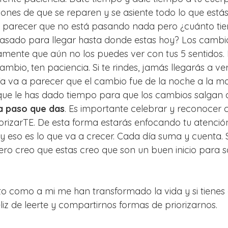
iones de que se reparen y se asiente todo lo que estás
e parecer que no está pasando nada pero ¿cuánto ti
pasado para llegar hasta donde estas hoy? Los cambio
mente que aún no los puedes ver con tus 5 sentidos. 
mbio, ten paciencia. Si te rindes, jamás llegarás a verl
ía va a parecer que el cambio fue de la noche a la m
ue le has dado tiempo para que los cambios salgan a 
 paso que das
. Es importante celebrar y reconocer c
orizarTE. De esta forma estarás enfocando tu atención
y eso es lo que va a crecer. Cada día suma y cuenta. 
 creo que estas creo que son un buen inicio para sal
to como a mi me han transformado la vida y si tienes 
eliz de leerte y compartirnos formas de priorizarnos.