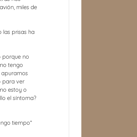
vión, miles de 
 las prisas ha 
o porque no 
no tengo 
s apuramos 
 para ver 
o estoy o 
lo el síntoma? 
engo tiempo” 