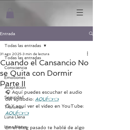
Entrada
Todas las entradas
31 ago 2025
3 min de lectura
Todas las entradas
Cuando el Cansancio No
Consciencia
se Quita con Dormir
Emociones
Parte II
Aceptación
🎧 Aquí puedes escuchar el audio 
Seguridad
del episodio: 
AQUÍ👈👈
📺 Y aquí ver el video en YouTube: 
Tránsitos
AQUÍ👈👈
Luna Llena
Luna Nueva
En el blog pasado te hablé de algo 