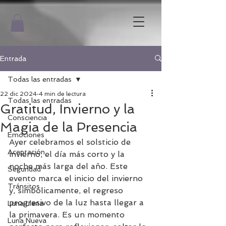
Entrada
Todas las entradas
22 dic 2024
4 min de lectura
Todas las entradas
Gratitud, Invierno y la
Consciencia
Magia de la Presencia
Emociones
Ayer celebramos el solsticio de 
Aceptación
invierno, el día más corto y la 
noche más larga del año. Este 
Seguridad
evento marca el inicio del invierno 
Tránsitos
y, simbólicamente, el regreso 
progresivo de la luz hasta llegar a 
Luna Llena
la primavera. Es un momento 
Luna Nueva