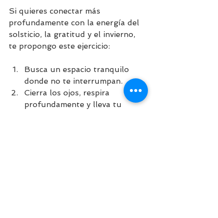
Si quieres conectar más 
profundamente con la energía del 
solsticio, la gratitud y el invierno, 
te propongo este ejercicio:
Busca un espacio tranquilo 
donde no te interrumpan.
Cierra los ojos, respira 
profundamente y lleva tu 
atención a tu cuerpo.
Recuerda algo por lo que 
sientas gratitud: un momento, 
una persona, una oportunidad.
Permite que esa gratitud viaje 
más allá de tu mente, 
sintiéndola en tu cuerpo, quizá 
en tu pecho, en tus manos, en 
tu respiración.