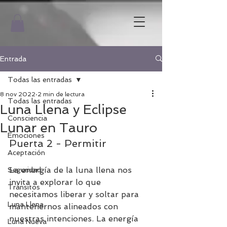
Entrada
Todas las entradas
8 nov 2022
2 min de lectura
Todas las entradas
Luna Llena y Eclipse
Consciencia
Lunar en Tauro
Emociones
Puerta 2 - Permitir
Aceptación
La energía de la luna llena nos 
Seguridad
invita a explorar lo que 
Tránsitos
necesitamos liberar y soltar para 
Luna Llena
mantenernos alineados con 
nuestras intenciones. La energía 
Luna Nueva